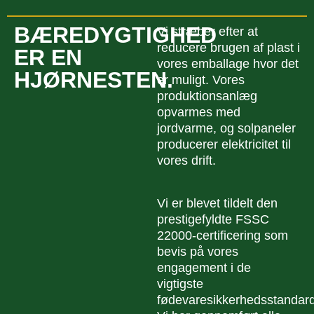
BÆREDYGTIGHED
Vi stræber efter at
reducere brugen af plast i
ER EN
vores emballage hvor det
HJØRNESTEN.
er muligt. Vores
produktionsanlæg
opvarmes med
jordvarme, og solpaneler
producerer elektricitet til
vores drift.
Vi er blevet tildelt den
prestigefyldte FSSC
22000-certificering som
bevis på vores
engagement i de
vigtigste
fødevaresikkerhedsstandard